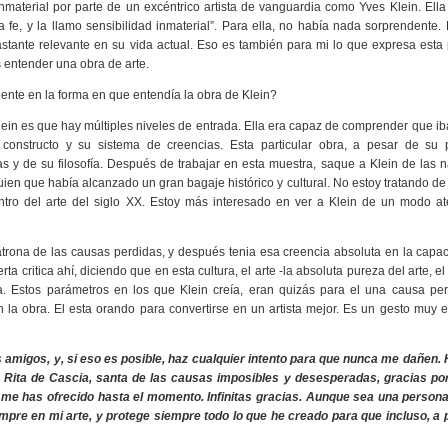
 inmaterial por parte de un excéntrico artista de vanguardia como Yves Klein. Ella
a fe, y la llamo sensibilidad inmaterial”. Para ella, no había nada sorprendente.
astante relevante en su vida actual. Eso es también para mi lo que expresa esta 
 entender una obra de arte.
gente en la forma en que entendía la obra de Klein?
lein es que hay múltiples niveles de entrada. Ella era capaz de comprender que iba
 constructo y su sistema de creencias. Esta particular obra, a pesar de su
y de su filosofía. Después de trabajar en esta muestra, saque a Klein de las n
en que había alcanzado un gran bagaje histórico y cultural. No estoy tratando de j
ntro del arte del siglo XX. Estoy más interesado en ver a Klein de un modo at
atrona de las causas perdidas, y después tenia esa creencia absoluta en la capa
rta critica ahí, diciendo que en esta cultura, el arte -la absoluta pureza del arte, el
 Estos parámetros en los que Klein creía, eran quizás para el una causa per
n la obra. El esta orando para convertirse en un artista mejor. Es un gesto muy 
amigos, y, si eso es posible, haz cualquier intento para que nunca me dañen.
 Rita de Cascia, santa de las causas imposibles y desesperadas, gracias por
me has ofrecido hasta el momento. Infinitas gracias. Aunque sea una persona
mpre en mi arte, y protege siempre todo lo que he creado para que incluso, a 