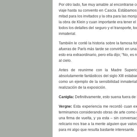
Por otro lado, fue muy amable al encontrarse 
viaje hasta su convento en Cascia. Estábamos 
mitad para los invitados y la otra para las mon
la obra de Klein y cuan importante era tener 
todos los detalles del seguro y el transporte,
inmaterial.
También le conté la historia sobre la famosa fo
afueras de París más tarde se convirtió en una
esto era extraordinario, pero ella dijo; “No, es
al cielo.
Antes de reunirme con la Madre Superio
absolutamente fantásticos del siglo XIII estab
como un ejemplo de la sensibilidad inmaterial
realización de la exposición.
Caniglia:
Definitivamente, esto suena fuera de 
Vergne:
Esta experiencia me recordó cuan ex
terminamos considerando obras de arte como 
una firma de vuelta, y ya esta – sin conversac
relicario nos trae a la mente alguien que valo
para mi algo que resulta bastante interesante.