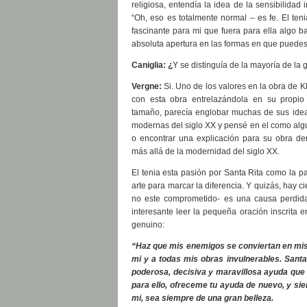
religiosa, entendía la idea de la sensibilidad
“Oh, eso es totalmente normal – es fe. El teni
fascinante para mi que fuera para ella algo b
absoluta apertura en las formas en que puedes
Caniglia: ¿
Y se distinguía de la mayoría de la 
Vergne:
Si. Uno de los valores en la obra de K
con esta obra entrelazándola en su propio
tamaño, parecía englobar muchas de sus ideas 
modernas del siglo XX y pensé en el como algui
o encontrar una explicación para su obra de
más allá de la modernidad del siglo XX.
El tenia esta pasión por Santa Rita como la p
arte para marcar la diferencia. Y quizás, hay cie
no este comprometido- es una causa perdida.
interesante leer la pequeña oración inscrita e
genuino:
“Haz que mis enemigos se conviertan en mis 
mi y a todas mis obras invulnerables. Santa
poderosa, decisiva y maravillosa ayuda que 
para ello, ofreceme tu ayuda de nuevo, y sie
mi, sea siempre de una gran belleza.