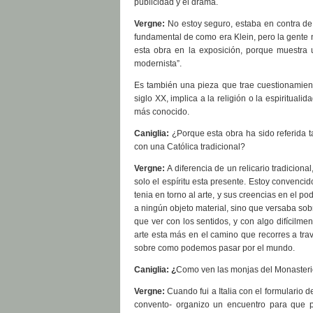
publicidad y el drama.
Vergne:
No estoy seguro, estaba en contra de 
fundamental de como era Klein, pero la gente 
esta obra en la exposición, porque muestra u
modernista”.
Es también una pieza que trae cuestionamient
siglo XX, implica a la religión o la espiritual
más conocido.
Caniglia:
¿Porque esta obra ha sido referida 
con una Católica tradicional?
Vergne:
A diferencia de un relicario tradicion
solo el espíritu esta presente. Estoy convenci
tenia en torno al arte, y sus creencias en el po
a ningún objeto material, sino que versaba sob
que ver con los sentidos, y con algo difícilm
arte esta más en el camino que recorres a tra
sobre como podemos pasar por el mundo.
Caniglia: ¿
Como ven las monjas del Monasterio
Vergne:
Cuando fui a Italia con el formulario
convento- organizo un encuentro para que 