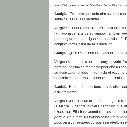
Yves Klein, extracto de la “Oración a Santa Rita,”docu
Caniglia:
Ese seria por tanto otro nivel de con
santa de las causas perdidas.
Vergne:
Cuando lees su escrito, estaban su
la mayoría del arte de su tiempo. También ve
por monjes que eran igualmente artistas. El 
conjunto forme parte de esta tradición.
Caniglia
:¿Ese tema seria la devoción de uno 
Vergne:
A un ideal, a un ideal muy elevado. Ya s
pero por encima de todo este pequeño relicar
su dedicación al judo – fue hasta el extremo y
no había compromiso, ni mediocridad, tenía que
Caniglia
: Hablando de esfuerzo, tu lo diste to
este préstamo?
Vergne:
Klein hizo un extraordinario gesto con
la Madre Superiora hubiera permitido que a
exposición. Ella básicamente nos estaba dicien
porque. No puede ser tratado como cualquier ot
poco para conseguirlo, porque este objeto es