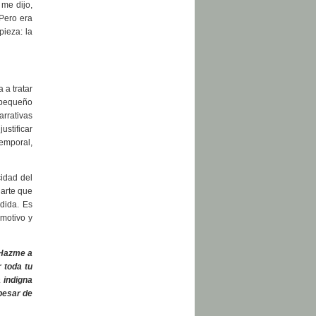
 me dijo,
 Pero era
pieza: la
 a tratar
 pequeño
arrativas
ustificar
emporal,
cidad del
 arte que
dida. Es
emotivo y
 Hazme a
 toda tu
 indigna
pesar de