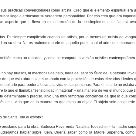
sus practicas convencionales como artista. Creo que el elemento espiritual era 
nunca llego a arrinconar su verdadera personalidad. Por eso creo que era importa
n aspecto que le lleva en otra dirección de la de simplemente un “artista ava
os. Es siempre complicado cuando un artista, por lo menos un artista de vangua
idad en su obra. No es realmente parte de aquello por lo cual el arte contemporáne
también como un relicario, y como se compara la versión artística contemporánea
al, no hay huesos, ni mechones de pelo, nada del sentido físico de la persona invo
do de que esta obra esta relacionada con la protección de estos elevados ideales 
der del arte para poder afectar a la vida de las personas. Para el, el arte no estab
re lo que el llamaba “sensibilidad inmaterial” – una manera de ver el mundo, que 
ente determinable y preciso.Tuvo una muy temprana conciencia de que lo que cons
vés de tu vida que en la manera en que miras un objeto.El objeto solo nos puede
 de Santa Rita el exvoto?
 de préstamo para la obra, Badessa Reverenda Natalina Todeschini – la madre supe
pudiéramos hablar sobre Klein. Quería saber como la Madre Superiora, como