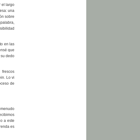
 el largo
mesa: una
ión sobre
 palabra,
sibilidad
to en las
Pensé que
n su dedo
frescos
in. Lo vi
roceso de
a menudo
ecibimos
no a este
frenda es