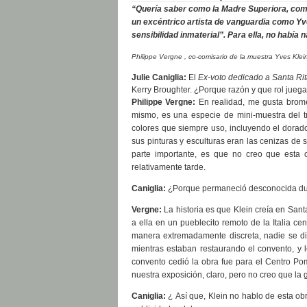
“Quería saber como la Madre Superiora, como p
un excéntrico artista de vanguardia como Yves 
sensibilidad inmaterial”. Para ella, no había
Philippe Vergne , co-comisario de la muestra Yves Klein
Julie Caniglia:
El
Ex-voto dedicado a Santa Ri
Kerry Broughter. ¿Porque razón y que rol juega
Philippe Vergne:
En realidad, me gusta brome
mismo, es una especie de mini-muestra del t
colores que siempre uso, incluyendo el dorado
sus pinturas y esculturas eran las cenizas de s
parte importante, es que no creo que esta
relativamente tarde.
Caniglia:
¿Porque permaneció desconocida dur
Vergne:
La historia es que Klein creía en San
a ella en un pueblecito remoto de la Italia cen
manera extremadamente discreta, nadie se dio
mientras estaban restaurando el convento, y 
convento cedió la obra fue para el Centro Po
nuestra exposición, claro, pero no creo que la
Caniglia:
¿ Así que, Klein no hablo de esta ob