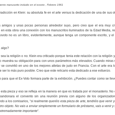
mento manuscrito incluido en el exvoto , Febrero 1961
tradicción en Klein: su absoluta fe en el arte versus la dedicación de una de sus o
s amigos y unas pocas personas alrededor suyo, pero creo que el era muy cri
o en esta obra una conexión con los manuscritos iluminados de la Edad Media, r
Exvoto no es un libro, evidentemente, aunque tenga un componente escrito, y el
a algo?
ea la religión o no. Klein era criticado porque tenia este relación con la religión y e
io muestra su obligación para con unos parámetros más elevados. Cuando miras s
 se convirtió en uno de los mejores atletas de judo en Francia. Con el arte era 
 ser lo más puro posible. Creo que este relicario esta dedicado a ese esfuerzo.
do para que el Ex-Voto formara parte de la exhibición. ¿Puedes contar como se lle
 esta pieza y eso se refleja en la manera en que es tratada por el monasterio. No
bandonara el convento sin una reunión previa con alguno de los organizador
do a los comisarios, “
si realmente queréis esta pieza de arte, tendréis que venir 
ro objeto. No vais a enviar simplemente un formulario de préstamo, vais a venir y
 extremadamente importante
“.