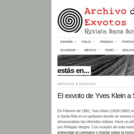
ESPAÑA
ITALIA
FRANCIA
PORTU
ECUADOR
MÉXICO
PERÚ
BOLIVI
//
estás en...
ARTISTAS & EXVOTOS
El exvoto de Yves Klein a
En Febrero de 1961, Yves Klein (1928-1962) via
a Santa Rita en el santuario donde se venera s
almacenaban las ofrendas votivas. Hace un año
por Philippe Vergne. Con ocasión de esta muest
entrevistar al comisario y charlar sobre la incl