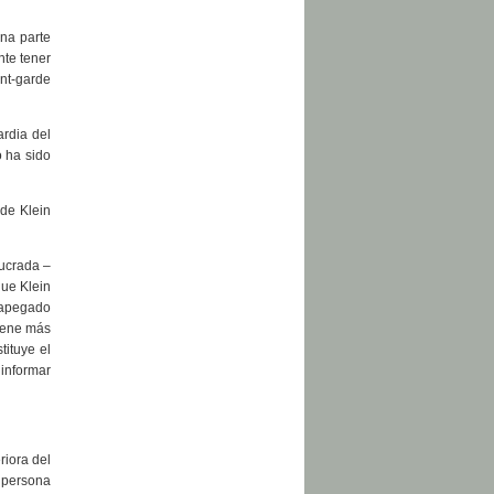
una parte
nte tener
nt-garde
rdia del
o ha sido
 de Klein
lucrada –
que Klein
a apegado
tiene más
tituye el
 informar
riora del
 persona