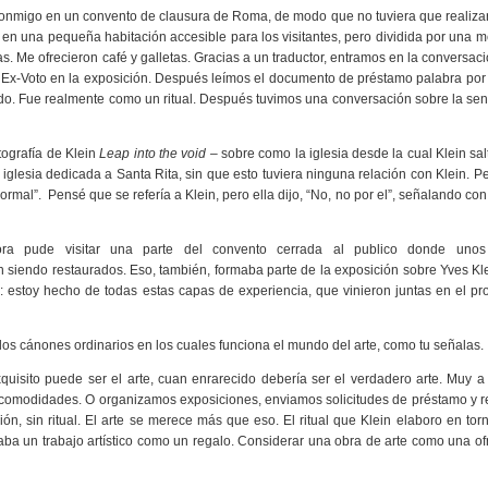
conmigo en un convento de clausura de Roma, de modo que no tuviera que realizar
en una pequeña habitación accesible para los visitantes, pero dividida por una 
jas. Me ofrecieron café y galletas. Gracias a un traductor, entramos en la conversac
el Ex-Voto en la exposición. Después leímos el documento de préstamo palabra por
 todo. Fue realmente como un ritual. Después tuvimos una conversación sobre la sen
tografía de Klein
Leap into the void –
sobre como la iglesia desde la cual Klein sal
 iglesia dedicada a Santa Rita, sin que esto tuviera ninguna relación con Klein. 
 normal”. Pensé que se refería a Klein, pero ella dijo, “No, no por el”, señalando co
ra pude visitar una parte del convento cerrada al publico donde unos 
an siendo restaurados. Eso, también, formaba parte de la exposición sobre Yves Kle
: estoy hecho de todas estas capas de experiencia, que vinieron juntas en el p
los cánones ordinarios en los cuales funciona el mundo del arte, como tu señalas.
quisito puede ser el arte, cuan enrarecido debería ser el verdadero arte. Muy 
comodidades. O organizamos exposiciones, enviamos solicitudes de préstamo y r
ión, sin ritual. El arte se merece más que eso. El ritual que Klein elaboro en tor
raba un trabajo artístico como un regalo. Considerar una obra de arte como una o