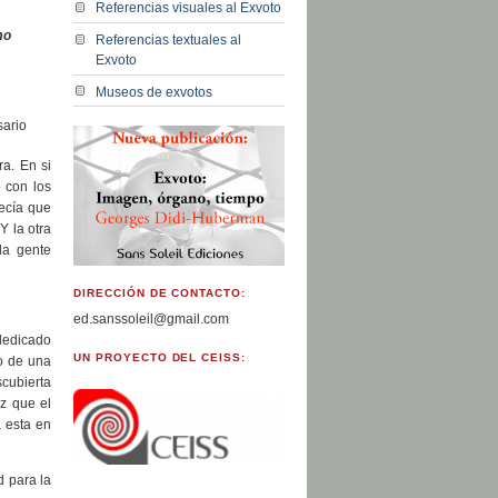
Referencias visuales al Exvoto
mo
Referencias textuales al
Exvoto
Museos de exvotos
sario
ra. En si
 con los
decía que
Y la otra
la gente
DIRECCIÓN DE CONTACTO:
ed.sanssoleil@gmail.com
 dedicado
UN PROYECTO DEL CEISS:
zo de una
cubierta
ez que el
 esta en
d para la