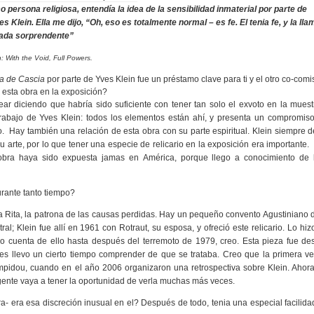
ersona religiosa, entendía la idea de la sensibilidad inmaterial por parte de
Klein. Ella me dijo, “Oh, eso es totalmente normal – es fe. El tenia fe, y la lla
 nada sorprendente”
: With the Void, Full Powers.
ta de Cascia
por parte de Yves Klein fue un préstamo clave para ti y el otro co-comi
 esta obra en la exposición?
ar diciendo que habría sido suficiente con tener tan solo el exvoto en la muest
rabajo de Yves Klein: todos los elementos están ahí, y presenta un compromiso
. Hay también una relación de esta obra con su parte espiritual. Klein siempre 
u arte, por lo que tener una especie de relicario en la exposición era importante. 
 obra haya sido expuesta jamas en América, porque llego a conocimiento de 
ante tanto tiempo?
ta Rita, la patrona de las causas perdidas. Hay un pequeño convento Agustiniano
tral; Klein fue allí en 1961 con Rotraut, su esposa, y ofreció este relicario. Lo hi
 cuenta de ello hasta después del terremoto de 1979, creo. Esta pieza fue des
les llevo un cierto tiempo comprender de que se trataba. Creo que la primera v
mpidou, cuando en el año 2006 organizaron una retrospectiva sobre Klein. Ahora
 gente vaya a tener la oportunidad de verla muchas más veces.
ra- era esa discreción inusual en el? Después de todo, tenia una especial facilida