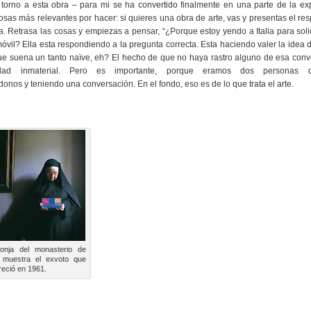
n torno a esta obra – para mi se ha convertido finalmente en una parte de la ex
sas más relevantes por hacer: si quieres una obra de arte, vas y presentas el res
. Retrasa las cosas y empiezas a pensar, “¿Porque estoy yendo a Italia para soli
vil? Ella esta respondiendo a la pregunta correcta. Esta haciendo valer la idea 
ue suena un tanto naïve, eh? El hecho de que no haya rastro alguno de esa conv
idad inmaterial. Pero es importante, porque eramos dos personas
ndonos y teniendo una conversación. En el fondo, eso es de lo que trata el arte.
nja del monasterio de
 muestra el exvoto que
freció en 1961.