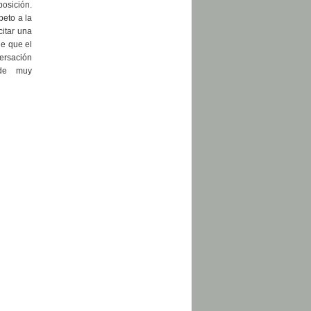
posición.
peto a la
citar una
de que el
ersación
 de muy