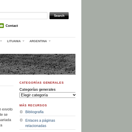
Contact
LITUANIA
ARGENTINA
CATEGORÍAS GENERALES
Categorías generales
MÁS RECURSOS
n exvoto
Bibliografía
de se
sariada
Enlaces a páginas
ra
relacionadas