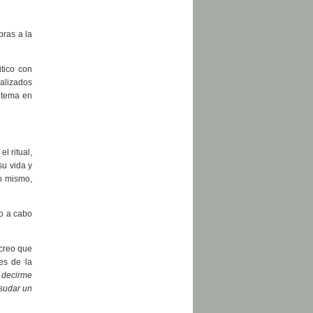
bras a la
tico con
ealizados
 tema en
l ritual,
u vida y
lo mismo,
vo a cabo
 creo que
es de la
y decirme
 sudar un