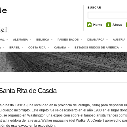
BUSCAR
Home
About
GAL
ALEMANIA
BÉLGICA
PAÍSES BAJOS
DINAMARCA
AUSTRIA
A
BRASIL
COSTA RICA
CANADA
ESTADOS UNIDOS DE AMÉRICA
 Santa Rita de Cascia
jo hasta Cascia (una localidad en la provincia de Perugia, Italia) para depositar u
u cuerpo incorrupto. Este objeto fue re-descubierto en el año 1980 en el lugar don
, se organizo en Washington una exposición sobre el famoso artista francés comi
ra, la editora de la revista Walker magazine (del Walker Art Center) aprovecho pa
usión de este exvoto en la exposición.