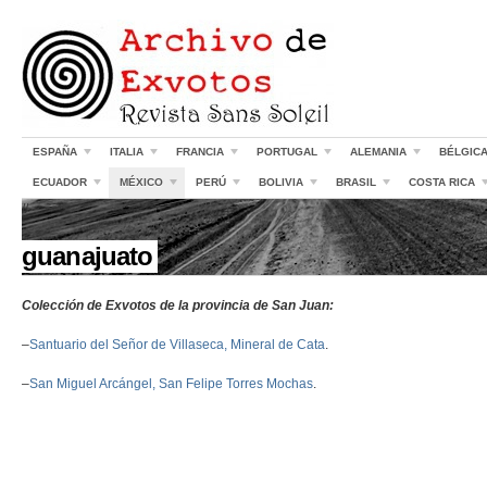
ESPAÑA
ITALIA
FRANCIA
PORTUGAL
ALEMANIA
BÉLGIC
ECUADOR
MÉXICO
PERÚ
BOLIVIA
BRASIL
COSTA RICA
//
guanajuato
Colección de Exvotos de la provincia de San Juan:
–
Santuario del Señor de Villaseca, Mineral de Cata
.
–
San Miguel Arcángel, San Felipe Torres Mochas
.